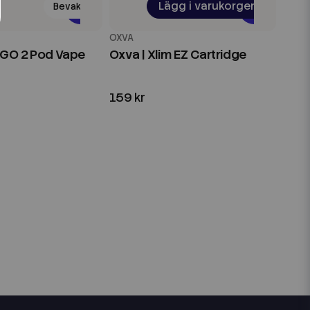
Lägg i varukorgen
Bevaka
OXVA
m GO 2 Pod Vape
Oxva | Xlim EZ Cartridge
159 kr