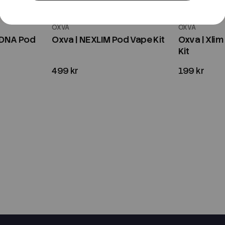
OXVA
OXVA
2 DNA Pod
Oxva | NEXLIM Pod Vape Kit
Oxva | Xli
Kit
499 kr
199 kr