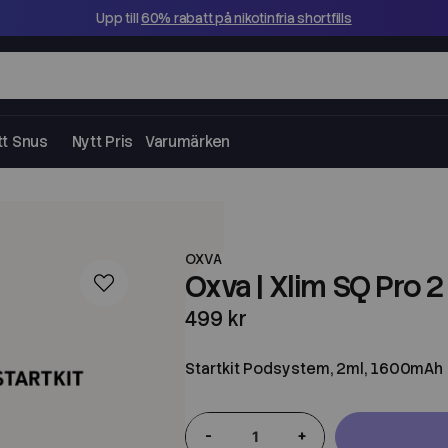
Upp till
60% rabatt på nikotinfria shortfills
tt Snus
Nytt Pris
Varumärken
OXVA
Oxva | Xlim SQ Pro 2
499 kr
Startkit Podsystem, 2ml, 1600mAh
-
+