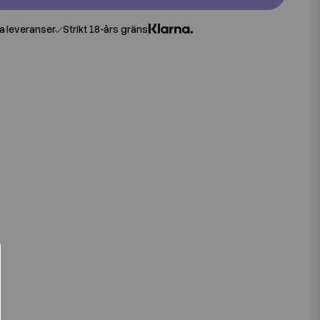
 leveranser
Strikt 18-års gräns