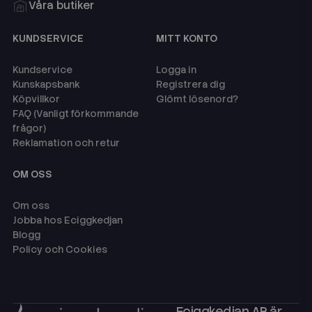
Våra butiker
KUNDSERVICE
MITT KONTO
Kundservice
Logga in
Kunskapsbank
Registrera dig
Köpvillkor
Glömt lösenord?
FAQ (Vanligt förkommande
frågor)
Reklamation och retur
OM OSS
Om oss
Jobba hos Eciggkedjan
Blogg
Policy och Cookies
Eciggkedjan AB är