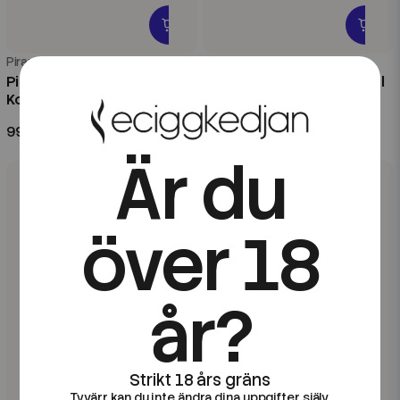
Piranha
Piranha
Piranha | Acid Falls | 60ml
Piranha | Blood River | 60ml
Kombofill
Kombofill
99 kr
99 kr
Är du
över 18
år?
Tyvärr kan du inte ändra dina uppgifter själv.