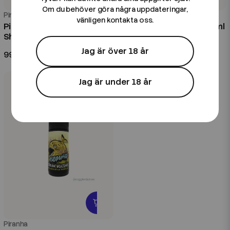
Om du behöver göra några uppdateringar,
Piranha
Piranha
vänligen kontakta oss.
Piranha | Acid Falls | 100ml
Piranha | Blue Lagoon | 60ml
Shortfill
Kombofill
Jag är över 18 år
99 kr
99 kr
Jag är under 18 år
Piranha