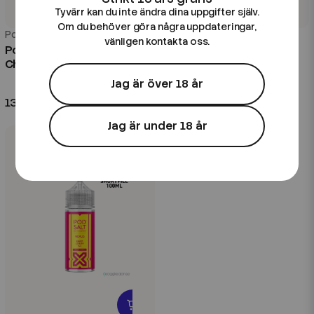
Tyvärr kan du inte ändra dina uppgifter själv.
Om du behöver göra några uppdateringar,
Pod Salt
Pod Salt
vänligen kontakta oss.
Pod Salt Nexus | Blue Razz
Pod Salt Nexus | Blueberry
Cherry Blast | 100ml Shortfill
Blackberry Lemonade |
100ml Shortfill
Jag är över 18 år
139 kr
139 kr
Jag är under 18 år