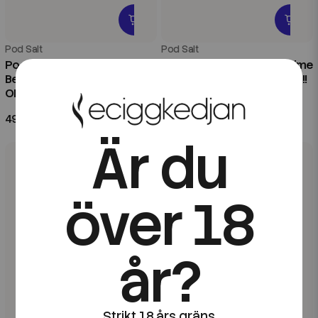
Pod Salt
Pod Salt
Pod Salt Nexus | Grape
Pod Salt Nexus | Lemon Lime
Berry Burst | 10ml E-Juice |
Sorbet | 10ml E-Juice | OBS!!
OBS!! Kort/Utgånget Datum
Kort/Utgånget Datum
49 kr
49 kr
Är du
över 18
år?