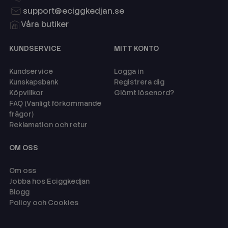
support@eciggkedjan.se
Våra butiker
KUNDSERVICE
MITT KONTO
Kundservice
Logga in
Kunskapsbank
Registrera dig
Köpvillkor
Glömt lösenord?
FAQ (Vanligt förkommande
frågor)
Reklamation och retur
OM OSS
Om oss
Jobba hos Eciggkedjan
Blogg
Policy och Cookies