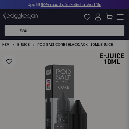
Upp till
60% rabatt på nikotinfria shortfills
HEM
E-JUICE
POD SALT CORE | BLACKJACK | 10ML E-JUICE