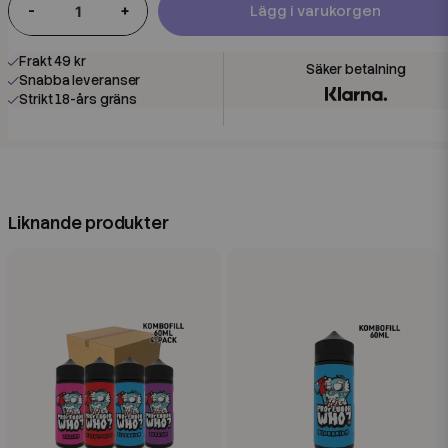
-
+
Lägg i varukorgen
Frakt 49 kr
Snabba leveranser
Strikt 18-års gräns
Liknande produkter