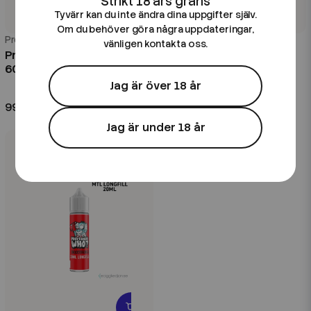
Tyvärr kan du inte ändra dina uppgifter själv.
Om du behöver göra några uppdateringar,
Professor Who?
Professor Who?
vänligen kontakta oss.
Professor Who? | Razium |
Professor Who? |
60ml Kombofill
Strawtonium | 60ml
Kombofill
Jag är över 18 år
99 kr
99 kr
Jag är under 18 år