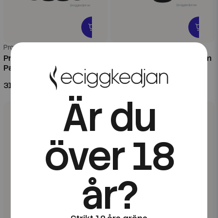
Professor Who?
Professor Who?
Professor Who? | Komplett
Professor Who? | Bluranium
Pack | 4st*Kombofill 60ml
| 60ml Kombofill
319 kr
99 kr
Är du
över 18
år?