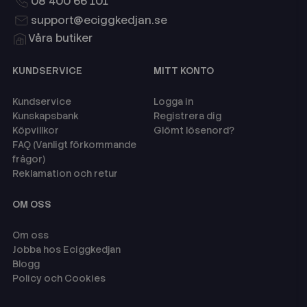
08 400 66 101
support@eciggkedjan.se
Våra butiker
KUNDSERVICE
MITT KONTO
Kundservice
Logga in
Kunskapsbank
Registrera dig
Köpvillkor
Glömt lösenord?
FAQ (Vanligt förkommande
frågor)
Reklamation och retur
OM OSS
Om oss
Jobba hos Eciggkedjan
Blogg
Policy och Cookies