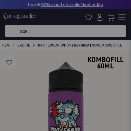
Upp till
60% rabatt på nikotinfria shortfills
HEM
E-JUICE
PROFESSOR WHO? | BERRIUM | 60ML KOMBOFILL