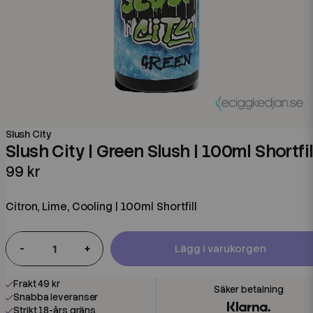
Slush City
Slush City | Green Slush | 100ml Shortfil
99 kr
Citron, Lime, Cooling | 100ml Shortfill
-
+
Lägg i varukorgen
Frakt 49 kr
Snabba leveranser
Strikt 18-års gräns