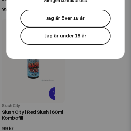
vänligen kontakta oss.
99 kr
99 kr
Jag är över 18 år
Jag är under 18 år
Slush City
Slush City | Red Slush | 60ml
Kombofill
99 kr