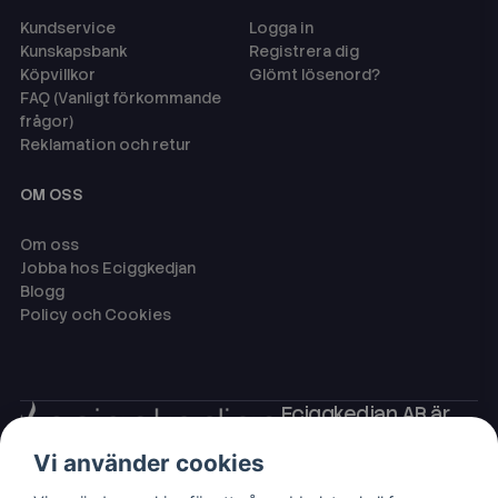
Kundservice
Logga in
Kunskapsbank
Registrera dig
Köpvillkor
Glömt lösenord?
FAQ (Vanligt förkommande
frågor)
Reklamation och retur
OM OSS
Om oss
Jobba hos Eciggkedjan
Blogg
Policy och Cookies
Eciggkedjan AB är
Sveriges ledande
Vi använder cookies
leverantör av ecigg
som engångsvape,