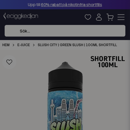
Upp till
60% rabatt på nikotinfria shortfills
HEM
E-JUICE
SLUSH CITY | GREEN SLUSH | 100ML SHORTFILL