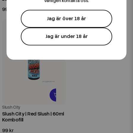
vänligen kontakta oss.
99 kr
99 kr
Jag är över 18 år
Jag är under 18 år
Slush City
Slush City | Red Slush | 60ml
Kombofill
99 kr