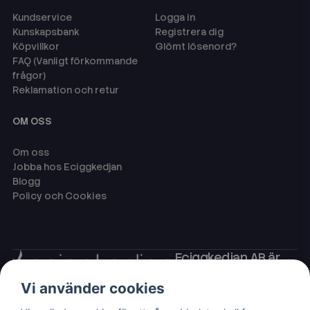
Kundservice
Logga in
Kunskapsbank
Registrera dig
Köpvillkor
Glömt lösenord?
FAQ (Vanligt förkommande
frågor)
Reklamation och retur
OM OSS
Om oss
Jobba hos Eciggkedjan
Blogg
Policy och Cookies
Eciggkedjan AB är
Sveriges ledande
Vi använder cookies
leverantör av ecigg
som engångsvape,