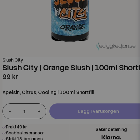
Slush City
Slush City | Orange Slush | 100ml Shortf
99 kr
Apelsin, Citrus, Cooling | 100ml Shortfill
-
+
Lägg i varukorgen
Frakt 49 kr
Snabba leveranser
Strikt 18-års gräns