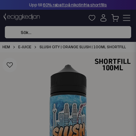
Upp till
60% rabatt på nikotinfria shortfills
HEM
E-JUICE
SLUSH CITY | ORANGE SLUSH | 100ML SHORTFILL