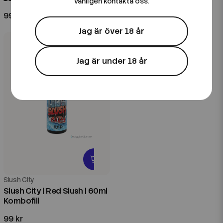
vänligen kontakta oss.
99 kr
99 kr
Jag är över 18 år
Jag är under 18 år
Slush City
Slush City | Red Slush | 60ml
Kombofill
99 kr