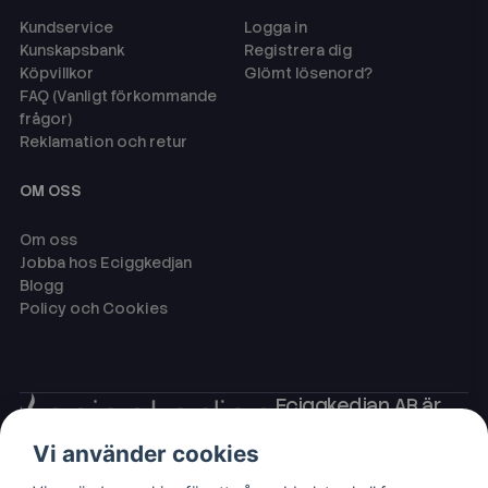
Kundservice
Logga in
Kunskapsbank
Registrera dig
Köpvillkor
Glömt lösenord?
FAQ (Vanligt förkommande
frågor)
Reklamation och retur
OM OSS
Om oss
Jobba hos Eciggkedjan
Blogg
Policy och Cookies
Eciggkedjan AB är
Sveriges ledande
Vi använder cookies
leverantör av ecigg
som engångsvape,