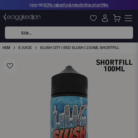
Upp till
60% rabatt på nikotinfria shortfills
HEM
E-JUICE
SLUSH CITY | RED SLUSH | 100ML SHORTFILL