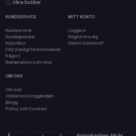
Våra butiker
KUNDSERVICE
MITT KONTO
Kundservice
Logga in
Kunskapsbank
Registrera dig
Köpvillkor
Glömt lösenord?
FAQ (Vanligt förkommande
frågor)
Reklamation och retur
OM OSS
Om oss
Jobba hos Eciggkedjan
Blogg
Policy och Cookies
Eciggkedjan AB är