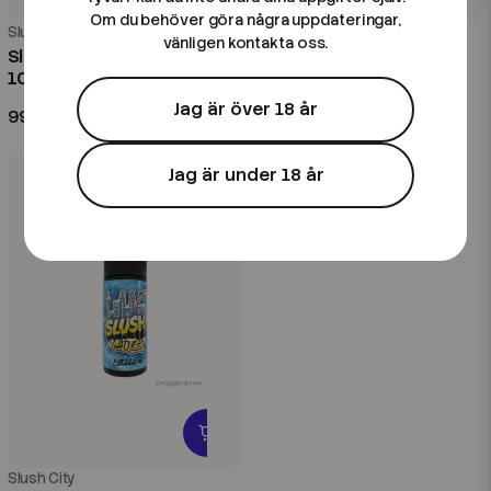
Om du behöver göra några uppdateringar,
Slush City
Slush City
vänligen kontakta oss.
Slush City | Orange Slush |
Slush City | Red Slush |
100ml Shortfill
100ml Shortfill
Jag är över 18 år
99 kr
99 kr
Jag är under 18 år
Slush City