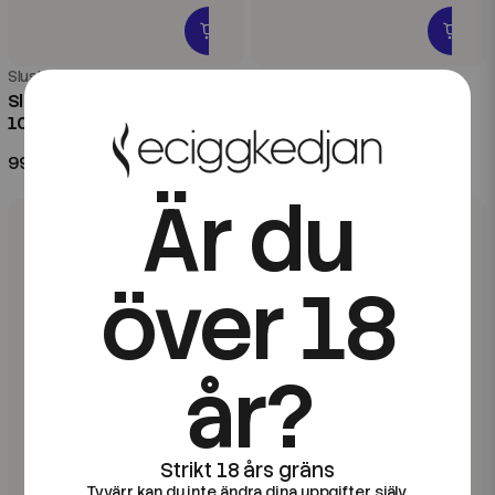
Slush City
Slush City
Slush City | Green Slush |
Slush City | Purple Slush |
100ml Shortfill
100ml Shortfill
99 kr
99 kr
Är du
över 18
år?
Tyvärr kan du inte ändra dina uppgifter själv.