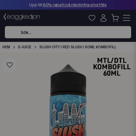
Upp till
60% rabatt på nikotinfria shortfills
HEM
E-JUICE
SLUSH CITY | RED SLUSH | 60ML KOMBOFILL