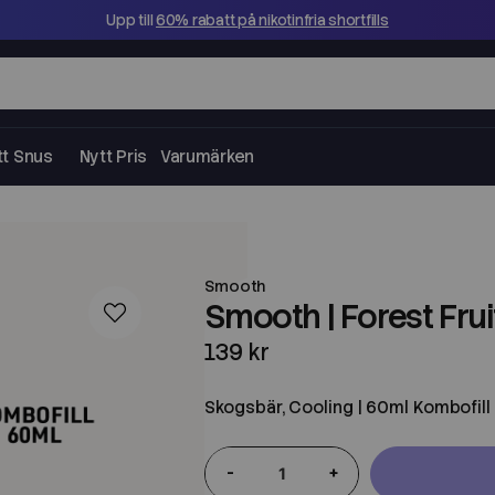
Upp till
60% rabatt på nikotinfria shortfills
tt Snus
Nytt Pris
Varumärken
Smooth
Smooth | Forest Frui
139 kr
Skogsbär, Cooling | 60ml Kombofill
-
+