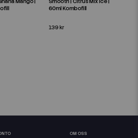
anana Mango |
Smooth | Citrus Mix Ice |
fill
60ml Kombofill
139 kr
KONTO
OM OSS