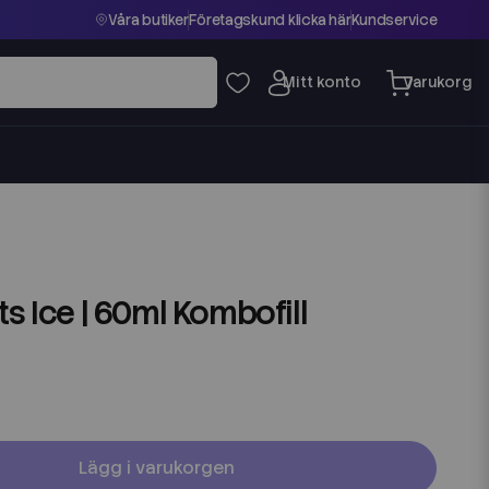
Våra butiker
Företagskund klicka här
Kundservice
ts Ice | 60ml Kombofill
Lägg i varukorgen