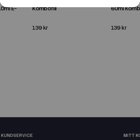
 Peach
Smooth | Apple Grape | 60ml
Smooth | B
10ml E-
Kombofill
60ml Kombo
139 kr
139 kr
KUNDSERVICE
MITT 