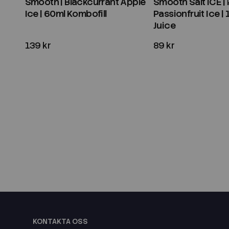
Smooth | Blackcurrant Apple
Smooth Salt ICE |
Ice | 60ml Kombofill
Passionfruit Ice | 
Juice
139 kr
89 kr
KONTAKTA OSS