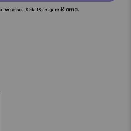
 leveranser
Strikt 18-års gräns