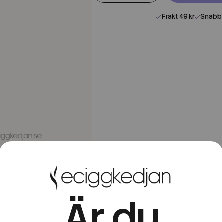
Frakt 49 kr
Snabba
Är du