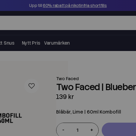
Upp till
60% rabatt på nikotinfria shortfills
tt Snus
Nytt Pris
Varumärken
Two Faced
Two Faced | Blueber
139 kr
Blåbär, Lime | 60ml Kombofill
-
+