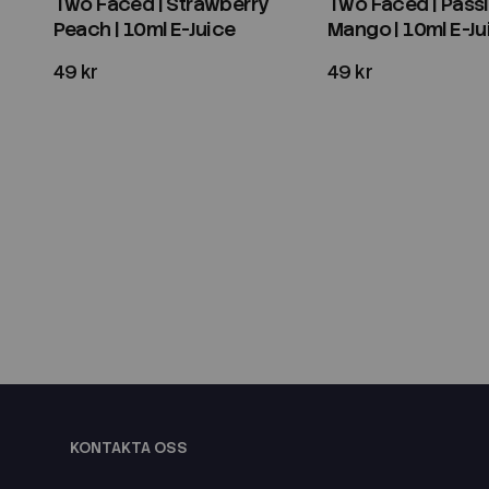
Two Faced | Strawberry
Two Faced | Passi
Peach | 10ml E-Juice
Mango | 10ml E-Ju
49 kr
49 kr
KONTAKTA OSS