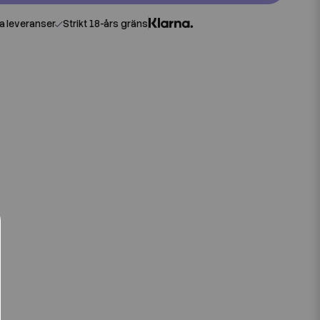
 leveranser
Strikt 18-års gräns