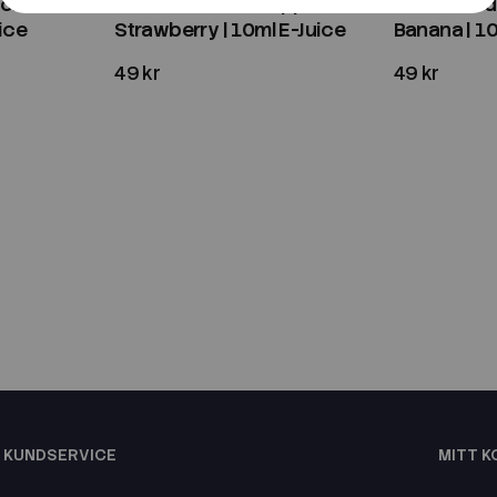
on Fruit
Two Faced | Pineapple
Two Faced
ice
Strawberry | 10ml E-Juice
Banana | 10
49 kr
49 kr
KUNDSERVICE
MITT 