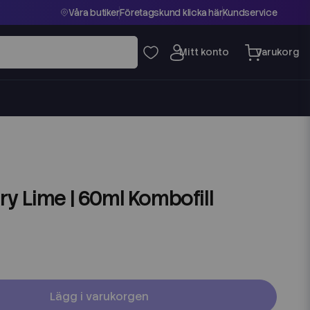
Våra butiker
Företagskund klicka här
Kundservice
ry Lime | 60ml Kombofill
Lägg i varukorgen