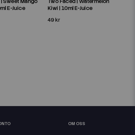
 | Sweet Mango
Two Faced | Watermelon
ml E-Juice
Kiwi | 10ml E-Juice
49 kr
KONTO
OM OSS