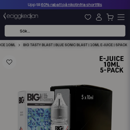
Upp till
60% rabatt på nikotinfria shortfills
UICE 10ML
BIG TASTY BLAST | BLUE SONIC BLAST | 10ML E-JUICE | 5PACK