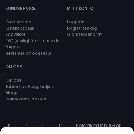
KUNDSERVICE
MITT KONTO
Kundservice
Logga in
Kunskapsbank
Registrera dig
Köpvillkor
Glömt lösenord?
FAQ (Vanligt förkommande
frågor)
Reklamation och retur
OM OSS
Om oss
Jobba hos Eciggkedjan
Blogg
Policy och Cookies
Eciggkedjan AB är
Sveriges ledande