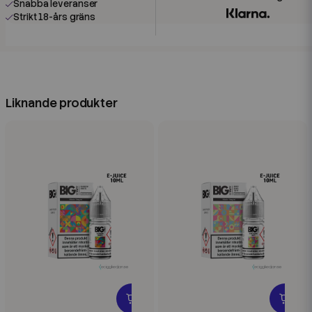
Snabba leveranser
Strikt 18-års gräns
Liknande produkter