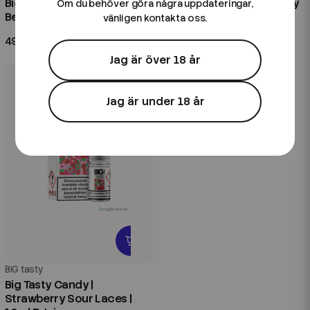
Big Tasty Candy | Forest
Big Tasty Blast | Strawberry
Om du behöver göra några uppdateringar,
Berry Sherbet | 10ml E-Juice
Kiwi Blast | 10ml E-Juice
vänligen kontakta oss.
49 kr
49 kr
Jag är över 18 år
Jag är under 18 år
BIG tasty
Big Tasty Candy |
Strawberry Sour Laces |