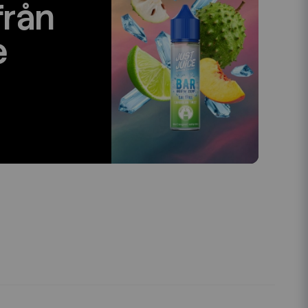
från
e