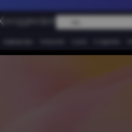
Engångsvape
Podsystem
E-juice
E-cigaretter
Vi