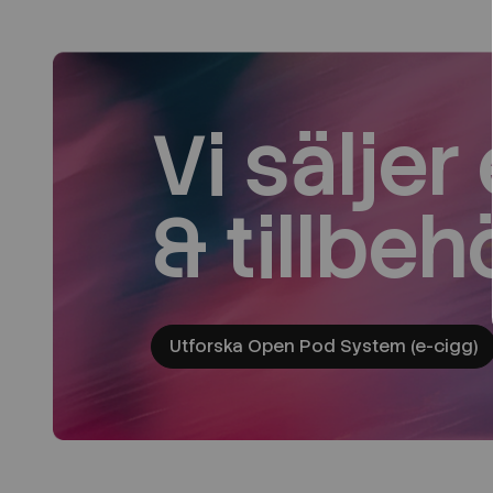
Vi säljer
& tillbeh
Utforska Open Pod System (e-cigg)