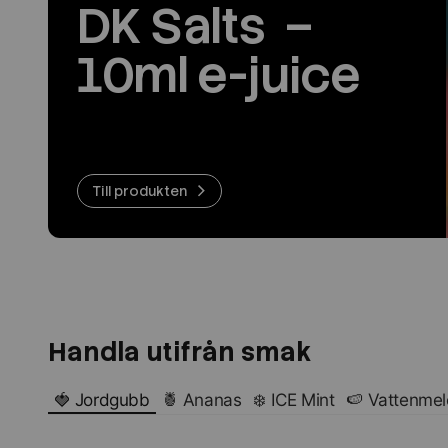
DK Salts –
10ml e-juice
Till produkten
Handla utifrån smak
🍓 Jordgubb
🍍 Ananas
❄️ ICE Mint
🍉 Vattenme