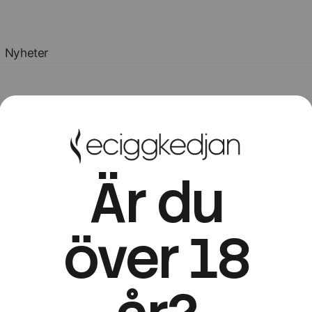
Nyheter
Är du
över 18
Utforska engångsvapes