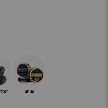
etter
Snus