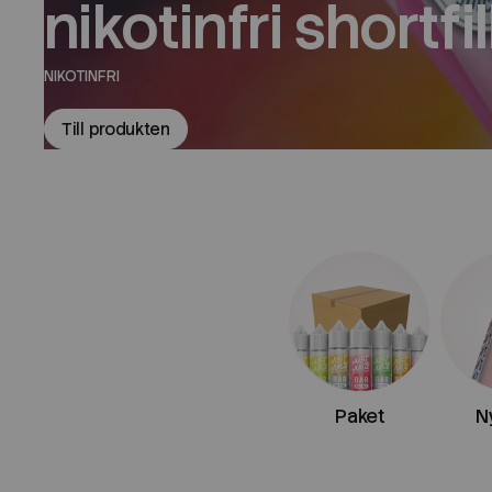
nikotinfri shortfil
NIKOTINFRI
Till produkten
Paket
N