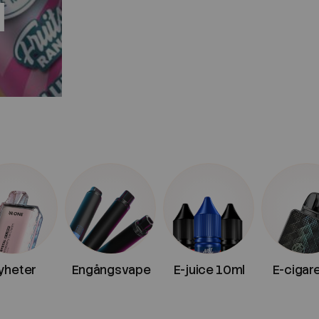
l
yheter
Engångsvape
E-juice 10ml
E-cigar