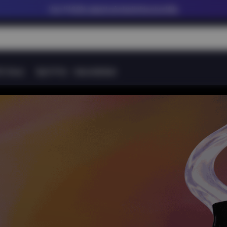
Upp till
60% rabatt på nikotinfria shortfills
tt Snus
Nytt Pris
Varumärken