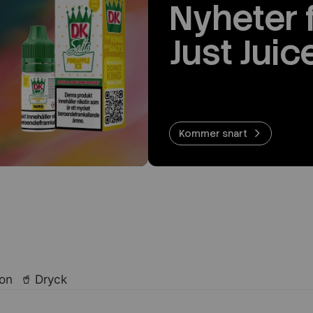
Nyheter 
Just Juic
Kommer snart
lon
🥤 Dryck