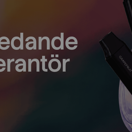
ledande
erantör