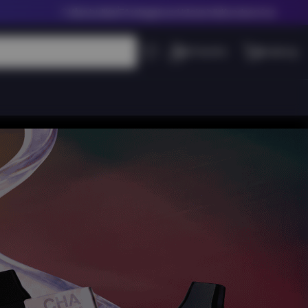
Våra butiker
Företagskund klicka här
Kundservice