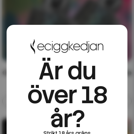
Är du
CHA of Sweden – färdigblandad e-juice
över 18
Allt med CHA of Sweden
år?
10ML E-JUICE