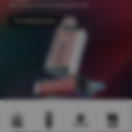
+500 e-juicer Frakt 49kr Åldersgräns 18 år
Till engångsvapes