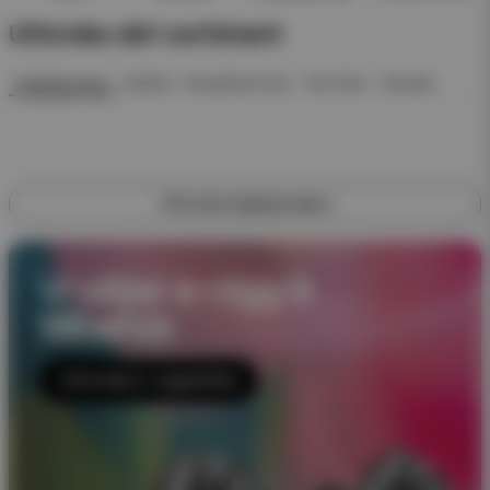
Utforska vårt sortiment
Engångsvape
Startkit
Kompletta Pack
Pod Click
Nyheter
Utforska engångsvapes
Vi säljer e-cigg &
tillbehör
Utforska E-cigaretter