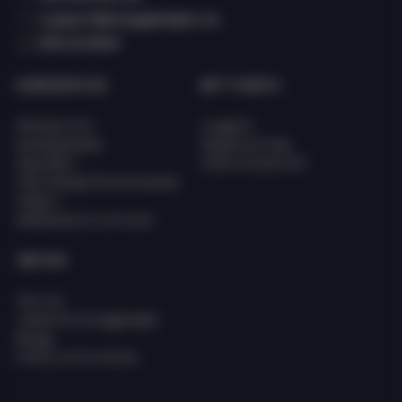
support@eciggkedjan.se
Våra butiker
KUNDSERVICE
MITT KONTO
Kundservice
Logga in
Kunskapsbank
Registrera dig
Köpvillkor
Glömt lösenord?
FAQ (Vanligt förkommande
frågor)
Reklamation och retur
OM OSS
Om oss
Jobba hos Eciggkedjan
Blogg
Policy och Cookies