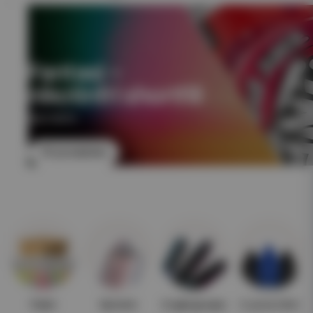
Fantasi –
nikotinfri shortfill
NIKOTINFRI
Till produkten
Paket
Nyheter
Engångsvape
E-juice 10ml