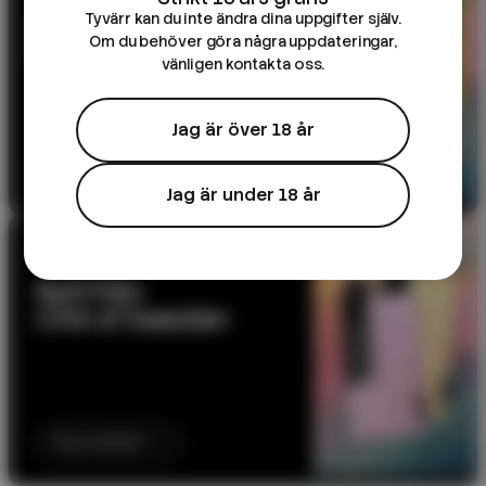
DK Salts – 10ml e-
Tyvärr kan du inte ändra dina uppgifter själv.
juice
Om du behöver göra några uppdateringar,
vänligen kontakta oss.
Jag är över 18 år
Till produkten
Jag är under 18 år
NYHET
Nytt från
CHA of Sweden
Till produkten