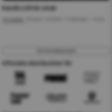
Handla utifrån smak
🍓 Jordgubb
🍍 Ananas
❄️ ICE Mint
🍉 Vattenmelon
🥤 Dryck
Utforska engångsvapes
Officiella distributörer för