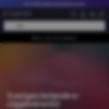
Upp till
60% rabatt på nikotinfria shortfills
Whiiioo, vi har en bra kampanj 🚀
Sveriges ledande e-
ciggleverantör