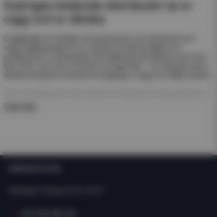
Sveriges ledande distributör av e-
cigg och e-vätska
Eciggkedjan är Sveriges största grossist och distributör av e-
cigg, engångsvapes och e-vätskor för återförsäljare och
privatkunder. Vi samarbetar med välkända varumärken som Frunk
Bar, N One, Just Juice, Pod Salt och Hyper Bar – och erbjuder ett av
landets bredaste sortiment av engångs e-cigg och refillprodukter.
Våra engångsvapes (disposables) är färdiga att använda direkt ur
förpackningen. De kräver ingen påfyllning eller laddning – perfekt
Visa mer
för enkel försäljning och snabb rotation i butik.
För dig som arbetar med e-juice erbjuder vi även ett stort
sortiment av nicsalt, e-juicer och nikotinfria short- och longfills i
olika storlekar och smaker från både svenska och internationella
tillverkare som Just Juice och Dinner Lady.
KONTAKTA OSS
Oavsett om du driver butik, webbshop eller kedja hittar du allt du
behöver hos Eciggkedjan – från engångs e-cigg och shortfills till
Måndag-Fredag: 10:00-15:00
smaktillbehör och startkit.
08 400 66 101