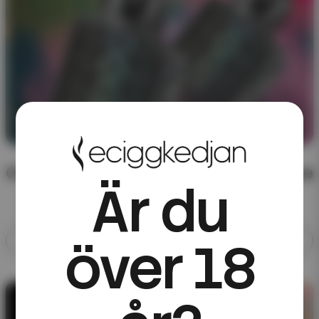
CHA of Sweden – färdigblandad e-juice
Är du
över 18
Allt med CHA of Sweden
10ML E-JUICE