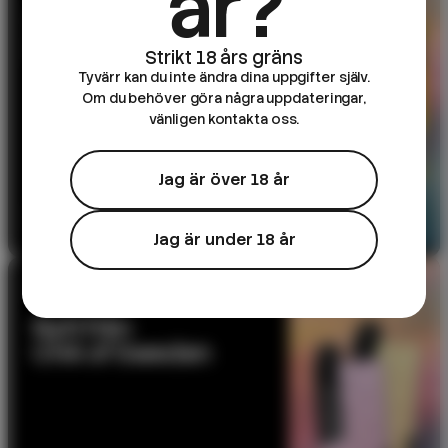
år?
DK Salts – 10ml e-
juice
Tyvärr kan du inte ändra dina uppgifter själv.
Om du behöver göra några uppdateringar,
vänligen kontakta oss.
Jag är över 18 år
Till produkten
Jag är under 18 år
NYHET
Nytt från
CHA of Sweden