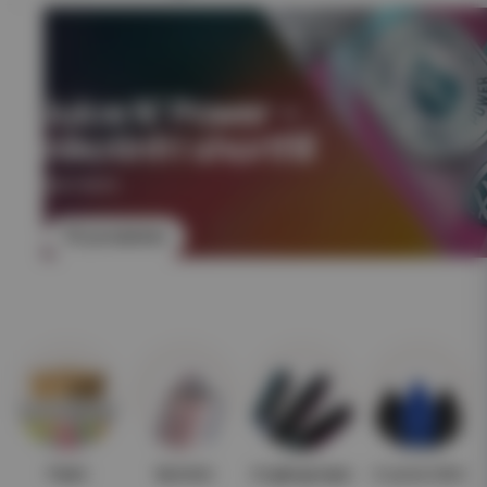
Juice N' Power –
nikotinfri shortfill
NIKOTINFRI
Till produkten
Paket
Nyheter
Engångsvape
E-juice 10ml