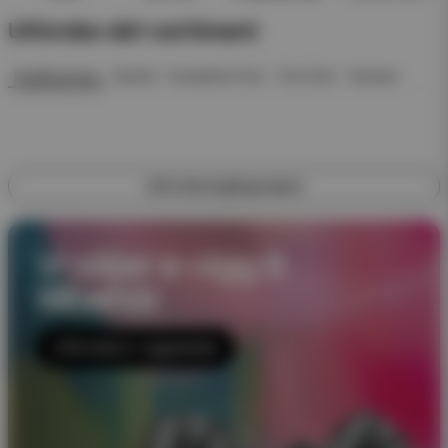
Utforska vårt sortiment
Engångsvape
Startkit
Kompletta Pack
Pod Click
Nyheter
Utforska engångsvapes
Vi säljer e-cigg &
tillbehör
Utforska E-cigaretter