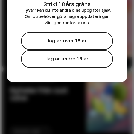
10ML E-JUICE
Tyvärr kan du inte ändra dina uppgifter själv.
DK Salts – 10ml e-
Om du behöver göra några uppdateringar,
juice
vänligen kontakta oss.
Jag är över 18 år
Till produkten
Jag är under 18 år
NY SERIE: BELOW ZERO
Nyheter från Just
Juice
Kommer snart