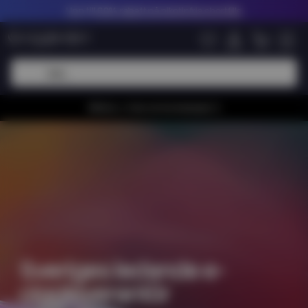
Upp till
60% rabatt på nikotinfria shortfills
Whiiioo, vi har en bra kampanj 🚀
Sveriges ledande e-
ciggleverantör