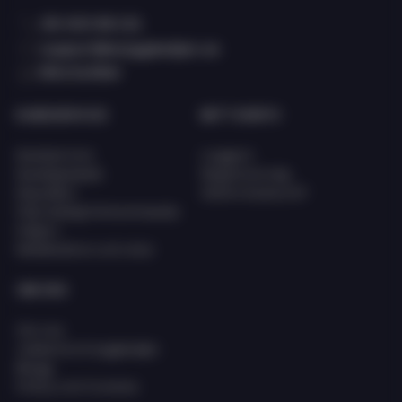
08 400 66 101
support@eciggkedjan.se
Våra butiker
KUNDSERVICE
MITT KONTO
Kundservice
Logga in
Kunskapsbank
Registrera dig
Köpvillkor
Glömt lösenord?
FAQ (Vanligt förkommande
frågor)
Reklamation och retur
OM OSS
Om oss
Jobba hos Eciggkedjan
Blogg
Policy och Cookies