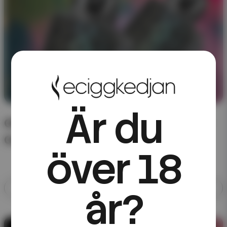
Är du
CHA of Sweden – förfyllda poddar till
Cardpod
över 18
Allt med CHA of Sweden
år?