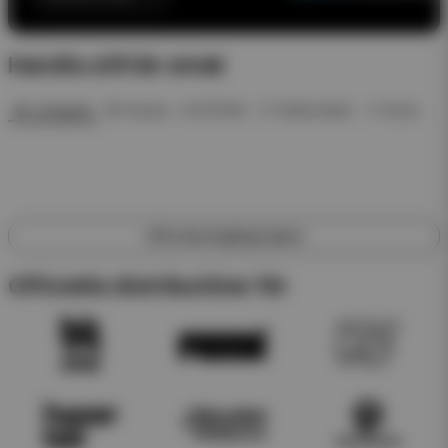
Handla utifrån smak
🍓 Jordgubb
🍍 Ananas
❄️ ICE Mint
🍉 Vattenmelon
🥤 Dryck
Utforska engångsvapes
Officiella distributörer för