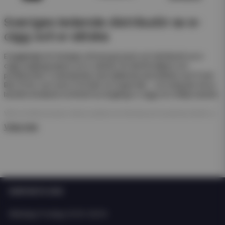
Sveriges ledande distributör av e-
cigg och e-vätska
Eciggkedjan är Sveriges största grossist och distributör av e-
cigg, engångsvapes och e-vätskor för återförsäljare och
privatkunder. Vi samarbetar med välkända varumärken som Frunk
Bar, N One, Just Juice, Pod Salt och Hyper Bar – och erbjuder ett av
landets bredaste sortiment av engångs e-cigg och refillprodukter.
Våra engångsvapes (disposables) är färdiga att använda direkt ur
förpackningen. De kräver ingen påfyllning eller laddning – perfekt
Visa mer
för enkel försäljning och snabb rotation i butik.
För dig som arbetar med e-juice erbjuder vi även ett stort
sortiment av nicsalt, e-juicer och nikotinfria short- och longfills i
olika storlekar och smaker från både svenska och internationella
tillverkare som Just Juice och Dinner Lady.
KONTAKTA OSS
Oavsett om du driver butik, webbshop eller kedja hittar du allt du
behöver hos Eciggkedjan – från engångs e-cigg och shortfills till
Måndag-Fredag: 10:00-15:00
smaktillbehör och startkit.