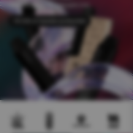
+500 e-juicer Frakt 49kr Åldersgräns 18 år
Till CHA of Sweden podsystem