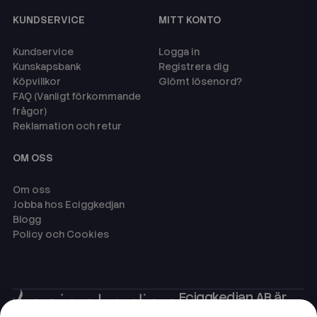
KUNDSERVICE
MITT KONTO
Kundservice
Logga in
Kunskapsbank
Registrera dig
Köpvillkor
Glömt lösenord?
FAQ (Vanligt förkommande
frågor)
Reklamation och retur
OM OSS
Om oss
Jobba hos Eciggkedjan
Blogg
Policy och Cookies
Eciggkedjan AB är
Sveriges ledande