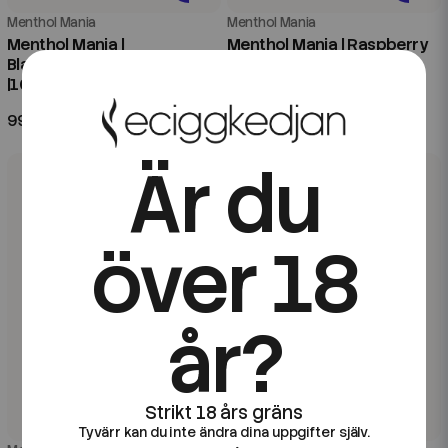
Menthol Mania
Menthol Mania
Menthol Mania |
Menthol Mania | Raspberry
Blackcurrant Menthol
Menthol | 20ml Longfill
|100ml Shortfill
99 kr
79 kr
Är du
över 18
år?
Tyvärr kan du inte ändra dina uppgifter själv.