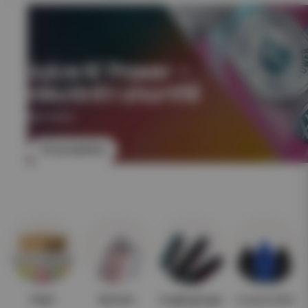
Juice N' Power –
nikotinfri shortfill
NIKOTINFRI
Till produkten
Paket
Nyheter
Engångsvape
E-juice 10ml