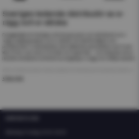
Sveriges ledande distributör av e-
cigg och e-vätska
Eciggkedjan är Sveriges största grossist och distributör av e-
cigg, engångsvapes och e-vätskor för återförsäljare och
privatkunder. Vi samarbetar med välkända varumärken som Frunk
Bar, N One, Just Juice, Pod Salt och Hyper Bar – och erbjuder ett av
landets bredaste sortiment av engångs e-cigg och refillprodukter.
Våra engångsvapes (disposables) är färdiga att använda direkt ur
förpackningen. De kräver ingen påfyllning eller laddning – perfekt
Visa mer
för enkel försäljning och snabb rotation i butik.
För dig som arbetar med e-juice erbjuder vi även ett stort
sortiment av nicsalt, e-juicer och nikotinfria short- och longfills i
olika storlekar och smaker från både svenska och internationella
tillverkare som Just Juice och Dinner Lady.
KONTAKTA OSS
Oavsett om du driver butik, webbshop eller kedja hittar du allt du
behöver hos Eciggkedjan – från engångs e-cigg och shortfills till
Måndag-Fredag: 10:00-15:00
smaktillbehör och startkit.