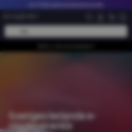
Upp till
60% rabatt på nikotinfria shortfills
Whiiioo, vi har en bra kampanj 🚀
Sveriges ledande e-
ciggleverantör