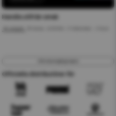
Handla utifrån smak
🍓 Jordgubb
🍍 Ananas
❄️ ICE Mint
🍉 Vattenmelon
🥤 Dryck
Utforska engångsvapes
Officiella distributörer för