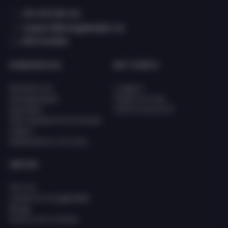
08 400 66 101
support@eciggkedjan.se
Våra butiker
KUNDSERVICE
MITT KONTO
Kundservice
Logga in
Kunskapsbank
Registrera dig
Köpvillkor
Glömt lösenord?
FAQ (Vanligt förkommande
frågor)
Reklamation och retur
OM OSS
Om oss
Jobba hos Eciggkedjan
Blogg
Policy och Cookies