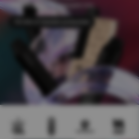
+500 e-juicer Frakt 49kr Åldersgräns 18 år
Till CHA of Sweden podsystem