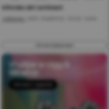
Utforska vårt sortiment
Engångsvape
Startkit
Kompletta Pack
Pod Click
Nyheter
Utforska engångsvapes
Vi säljer e-cigg &
tillbehör
Utforska E-cigaretter