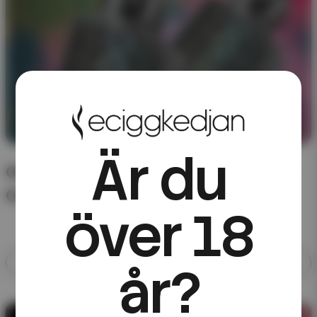
Är du
CHA of Sweden – förfyllda poddar till
Cardpod
över 18
Allt med CHA of Sweden
år?