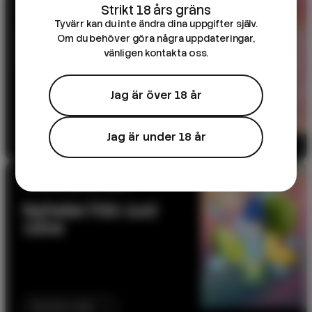
10ML E-JUICE
Tyvärr kan du inte ändra dina uppgifter själv.
DK Salts – 10ml e-
Om du behöver göra några uppdateringar,
juice
vänligen kontakta oss.
Jag är över 18 år
Till produkten
Jag är under 18 år
NY SERIE: BELOW ZERO
Nyheter från Just
Juice
Kommer snart