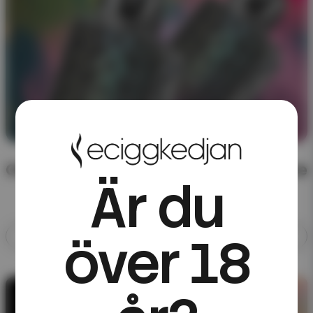
CHA of Sweden – färdigblandad e-juice
Är du
över 18
Allt med CHA of Sweden
10ML E-JUICE