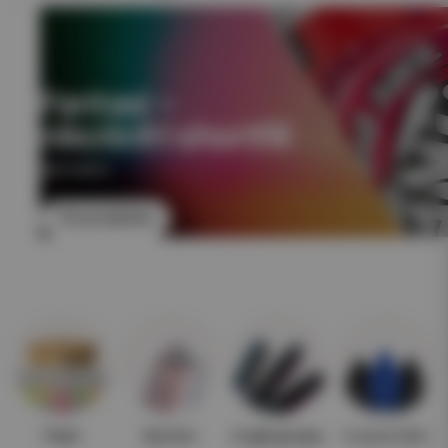
Fantasi –
nikotinfri shortfill
NIKOTINFRI
Till produkten
Paket
Nyheter
Engångsvape
E-juice 10ml