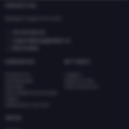
KONTAKTA OSS
Oavsett om du driver butik, webbshop eller kedja hittar du allt du
behöver hos Eciggkedjan – från engångs e-cigg och shortfills till
Måndag-Fredag: 10:00-15:00
smaktillbehör och startkit.
08 400 66 101
support@eciggkedjan.se
Våra butiker
KUNDSERVICE
MITT KONTO
Kundservice
Logga in
Kunskapsbank
Registrera dig
Köpvillkor
Glömt lösenord?
FAQ (Vanligt förkommande
frågor)
Reklamation och retur
OM OSS