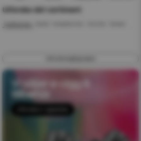
Utforska vårt sortiment
Engångsvape
Startkit
Kompletta Pack
Pod Click
Nyheter
Utforska engångsvapes
Vi säljer e-cigg &
tillbehör
Utforska E-cigaretter