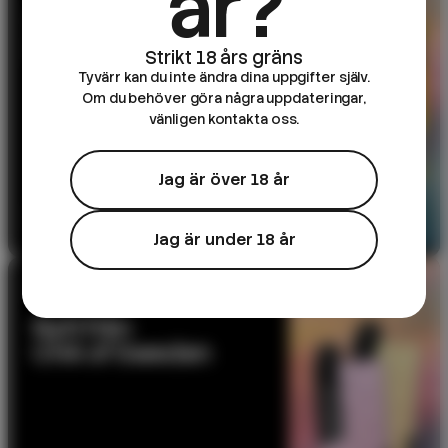
år?
DK Salts – 10ml e-
juice
Tyvärr kan du inte ändra dina uppgifter själv.
Om du behöver göra några uppdateringar,
vänligen kontakta oss.
Jag är över 18 år
Till produkten
Jag är under 18 år
NYHET
Nytt från
CHA of Sweden