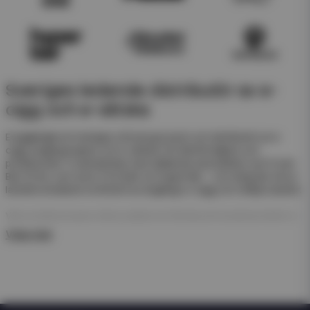
Sveriges ledande distributör av e-
cigg och e-vätska
Eciggkedjan är Sveriges största grossist och distributör av e-
cigg, engångsvapes och e-vätskor för återförsäljare och
privatkunder. Vi samarbetar med välkända varumärken som Frunk
Bar, N One, Just Juice, Pod Salt och Hyper Bar – och erbjuder ett av
landets bredaste sortiment av engångs e-cigg och refillprodukter.
Våra engångsvapes (disposables) är färdiga att använda direkt ur
förpackningen. De kräver ingen påfyllning eller laddning – perfekt
Visa mer
för enkel försäljning och snabb rotation i butik.
För dig som arbetar med e-juice erbjuder vi även ett stort
sortiment av nicsalt, e-juicer och nikotinfria short- och longfills i
olika storlekar och smaker från både svenska och internationella
tillverkare som Just Juice och Dinner Lady.