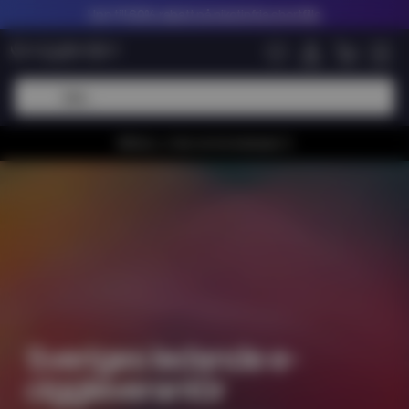
Upp till
60% rabatt på nikotinfria shortfills
Whiiioo, vi har en bra kampanj 🚀
Sveriges ledande e-
ciggleverantör