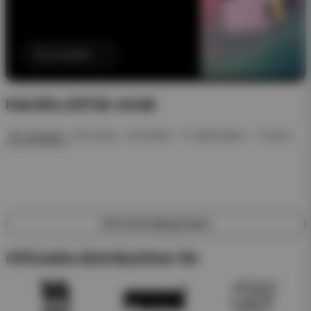
Till produkten
Handla utifrån smak
🍓 Jordgubb
🍍 Ananas
❄️ ICE Mint
🍉 Vattenmelon
🥤 Dryck
Utforska engångsvapes
Officiella distributörer för