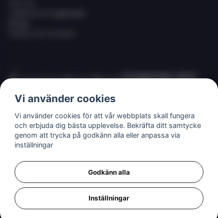
Om oss
Jobba hos Eciggkedjan
Blogg
Policy och Cookies
Eciggkedjan AB är
Sveriges ledande
Vi använder cookies
leverantör av ecigg
som engångsvape,
Vi använder cookies för att vår webbplats skall fungera
eller så kallade
och erbjuda dig bästa upplevelse. Bekräfta ditt samtycke
disposables,
genom att trycka på godkänn alla eller anpassa via
shortfills och ejuice
inställningar
med nikotin.
Godkänn alla
Inställningar
MSDS (säkerhetsdatablad) för våra produkter