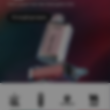
+500 e-juicer Frakt 49kr Åldersgräns 18 år
Till engångsvapes