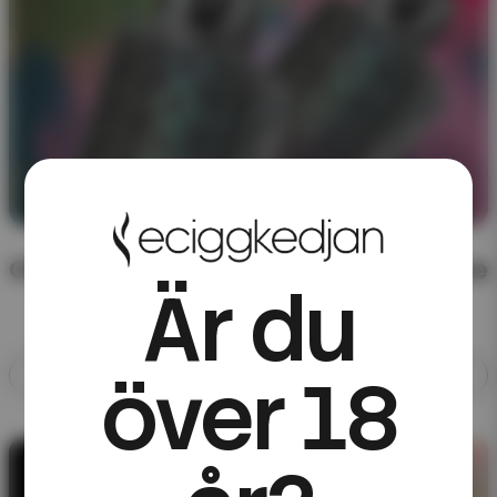
CHA of Sweden – färdigblandad e-juice
Är du
över 18
Allt med CHA of Sweden
10ML E-JUICE