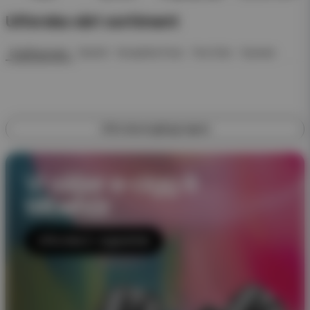
Utforska vårt sortiment
Engångsvape
Startkit
Kompletta Pack
Pod Click
Nyheter
Utforska engångsvapes
Vi säljer e-cigg &
tillbehör
Utforska E-cigaretter