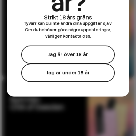
år?
DK Salts – 10ml e-
juice
Tyvärr kan du inte ändra dina uppgifter själv.
Om du behöver göra några uppdateringar,
vänligen kontakta oss.
Jag är över 18 år
Till produkten
Jag är under 18 år
NYHET
Nytt från
CHA of Sweden