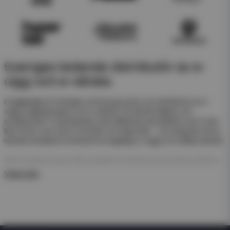
Sveriges ledande distributör av e-
cigg och e-vätska
Eciggkedjan är Sveriges största grossist och distributör av e-
cigg, engångsvapes och e-vätskor för återförsäljare och
privatkunder. Vi samarbetar med välkända varumärken som Frunk
Bar, N One, Just Juice, Pod Salt och Hyper Bar – och erbjuder ett av
landets bredaste sortiment av engångs e-cigg och refillprodukter.
Våra engångsvapes (disposables) är färdiga att använda direkt ur
förpackningen. De kräver ingen påfyllning eller laddning – perfekt
Visa mer
för enkel försäljning och snabb rotation i butik.
För dig som arbetar med e-juice erbjuder vi även ett stort
sortiment av nicsalt, e-juicer och nikotinfria short- och longfills i
olika storlekar och smaker från både svenska och internationella
tillverkare som Just Juice och Dinner Lady.