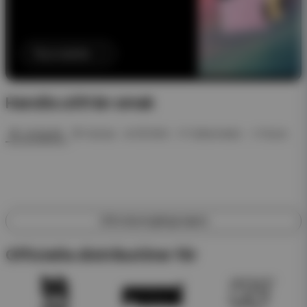
Till produkten
Handla utifrån smak
🍓 Jordgubb
🍍 Ananas
❄️ ICE Mint
🍉 Vattenmelon
🥤 Dryck
Utforska engångsvapes
Officiella distributörer för