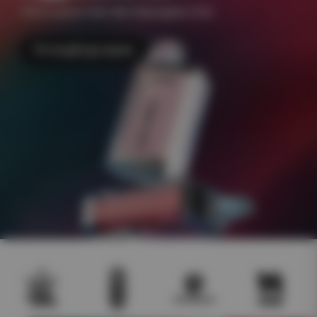
+500 e-juicer Frakt 49kr Åldersgräns 18 år
Till engångsvapes