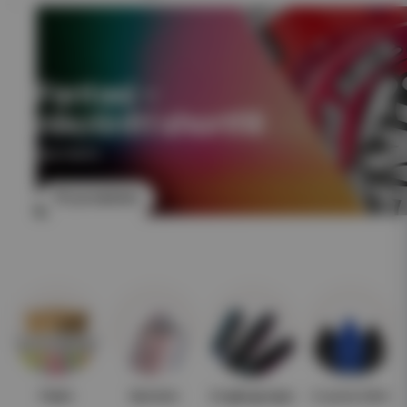
Fantasi –
nikotinfri shortfill
NIKOTINFRI
Till produkten
Paket
Nyheter
Engångsvape
E-juice 10ml