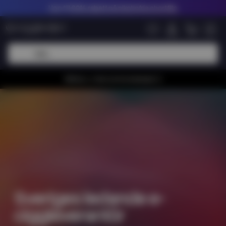
Upp till
60% rabatt på nikotinfria shortfills
Whiiioo, vi har en bra kampanj 🚀
Sveriges ledande e-
ciggleverantör