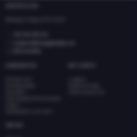
KONTAKTA OSS
Oavsett om du driver butik, webbshop eller kedja hittar du allt du
behöver hos Eciggkedjan – från engångs e-cigg och shortfills till
Måndag-Fredag: 10:00-15:00
smaktillbehör och startkit.
08 400 66 101
support@eciggkedjan.se
Våra butiker
KUNDSERVICE
MITT KONTO
Kundservice
Logga in
Kunskapsbank
Registrera dig
Köpvillkor
Glömt lösenord?
FAQ (Vanligt förkommande
frågor)
Reklamation och retur
OM OSS