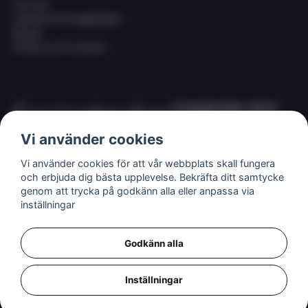
Om oss
Jobba hos Eciggkedjan
Blogg
Policy och Cookies
Eciggkedjan AB är
Sveriges ledande
Vi använder cookies
leverantör av ecigg
som engångsvape,
Vi använder cookies för att vår webbplats skall fungera
eller så kallade
och erbjuda dig bästa upplevelse. Bekräfta ditt samtycke
disposables,
genom att trycka på godkänn alla eller anpassa via
shortfills och ejuice
inställningar
med nikotin.
Godkänn alla
Inställningar
MSDS (säkerhetsdatablad) för våra produkter