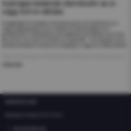
Sveriges ledande distributör av e-
cigg och e-vätska
Eciggkedjan är Sveriges största grossist och distributör av e-
cigg, engångsvapes och e-vätskor för återförsäljare och
privatkunder. Vi samarbetar med välkända varumärken som Frunk
Bar, N One, Just Juice, Pod Salt och Hyper Bar – och erbjuder ett av
landets bredaste sortiment av engångs e-cigg och refillprodukter.
Våra engångsvapes (disposables) är färdiga att använda direkt ur
förpackningen. De kräver ingen påfyllning eller laddning – perfekt
Visa mer
för enkel försäljning och snabb rotation i butik.
För dig som arbetar med e-juice erbjuder vi även ett stort
sortiment av nicsalt, e-juicer och nikotinfria short- och longfills i
olika storlekar och smaker från både svenska och internationella
tillverkare som Just Juice och Dinner Lady.
KONTAKTA OSS
Oavsett om du driver butik, webbshop eller kedja hittar du allt du
behöver hos Eciggkedjan – från engångs e-cigg och shortfills till
Måndag-Fredag: 10:00-15:00
smaktillbehör och startkit.
08 400 66 101