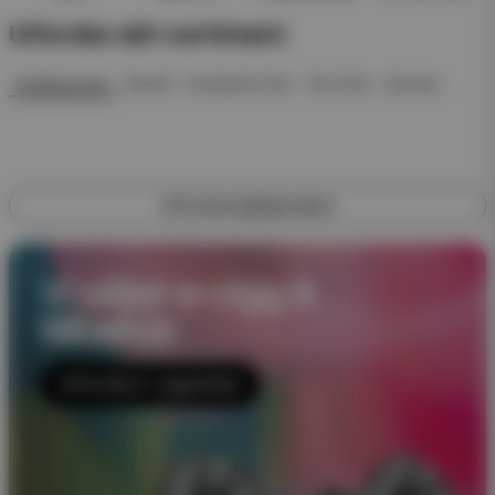
Utforska vårt sortiment
Engångsvape
Startkit
Kompletta Pack
Pod Click
Nyheter
Utforska engångsvapes
Vi säljer e-cigg &
tillbehör
Utforska E-cigaretter