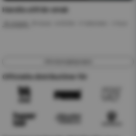
Handla utifrån smak
🍓 Jordgubb
🍍 Ananas
❄️ ICE Mint
🍉 Vattenmelon
🥤 Dryck
Utforska engångsvapes
Officiella distributörer för