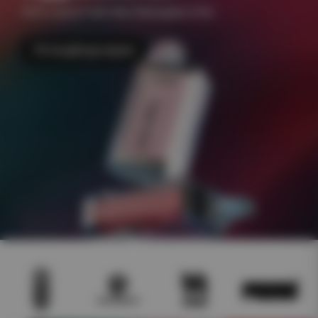
+500 e-juicer Frakt 49kr Åldersgräns 18 år
Till engångsvapes