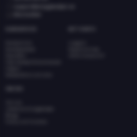
support@eciggkedjan.se
Våra butiker
KUNDSERVICE
MITT KONTO
Kundservice
Logga in
Kunskapsbank
Registrera dig
Köpvillkor
Glömt lösenord?
FAQ (Vanligt förkommande
frågor)
Reklamation och retur
OM OSS
Om oss
Jobba hos Eciggkedjan
Blogg
Policy och Cookies