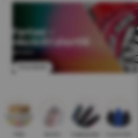
Fantasi –
nikotinfri shortfill
NIKOTINFRI
Till produkten
Paket
Nyheter
Engångsvape
E-juice 10ml