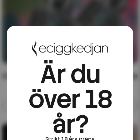
Är du
CHA of Sweden – färdigblandad e-juice
över 18
Allt med CHA of Sweden
år?
10ML E-JUICE