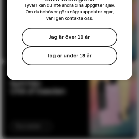
DK Salts – 10ml e-
Tyvärr kan du inte ändra dina uppgifter själv.
juice
Om du behöver göra några uppdateringar,
vänligen kontakta oss.
Jag är över 18 år
Till produkten
Jag är under 18 år
NYHET
Nytt från
CHA of Sweden
Till produkten