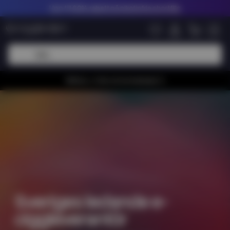
Upp till
60% rabatt på nikotinfria shortfills
Whiiioo, vi har en bra kampanj 🚀
Sveriges ledande e-
ciggleverantör