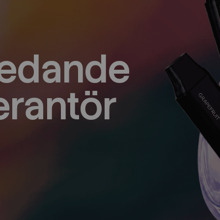
ledande
erantör