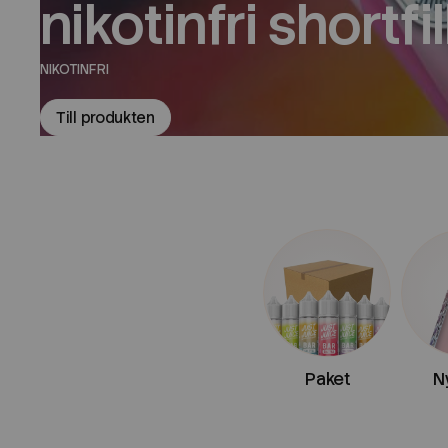
nikotinfri shortfil
NIKOTINFRI
Till produkten
Paket
N