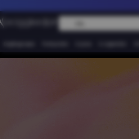
Engångsvape
Podsystem
E-juice
E-cigaretter
Vi