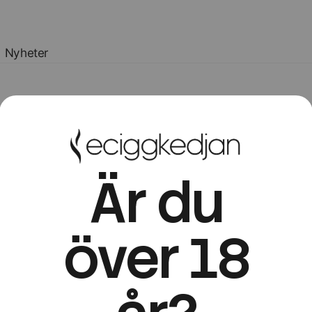
Nyheter
Är du
över 18
Utforska engångsvapes