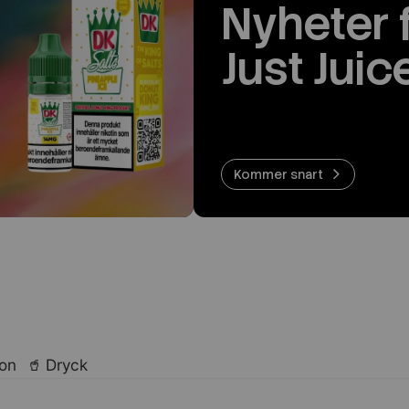
Nyheter 
Just Juic
Kommer snart
lon
🥤 Dryck