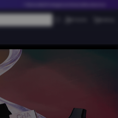
Våra butiker
Företagskund klicka här
Kundservice