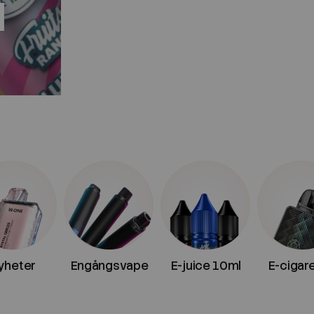
l
yheter
Engångsvape
E-juice 10ml
E-cigar