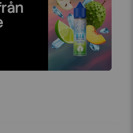
från
e