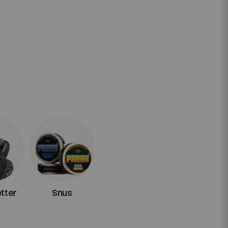
etter
Snus