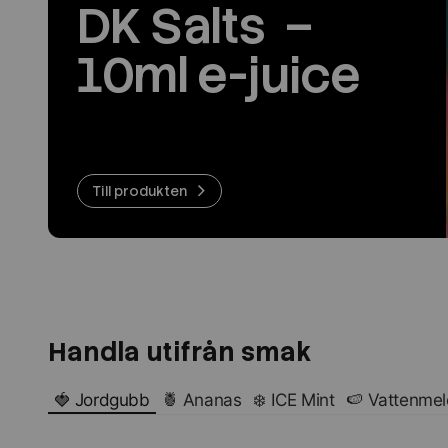
DK Salts –
10ml e-juice
Till produkten
Handla utifrån smak
🍓 Jordgubb
🍍 Ananas
❄️ ICE Mint
🍉 Vattenme