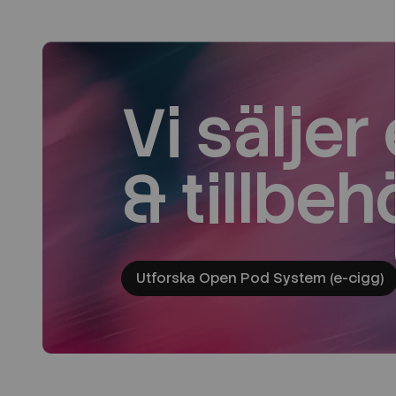
Vi säljer
& tillbeh
Utforska Open Pod System (e-cigg)