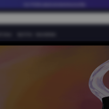
Upp till
60% rabatt på nikotinfria shortfills
tt Snus
Nytt Pris
Varumärken